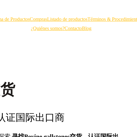
a de Productos
Compras
Listado de productos
Términos & Procedimien
¿Quiénes somos?
Contacto
Blog
s交货
货 – 认证国际出口商
探索
寻找Bovine gallstones交货 – 认证国际出