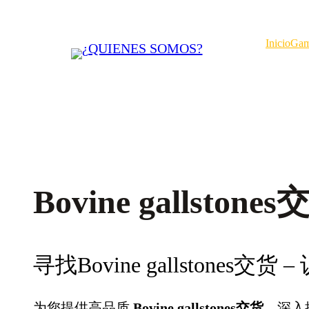
Saltar
al
Inicio
Gam
contenido
Bovine gallstone
寻找Bovine gallstones交
为您提供高品质
Bovine gallstones交货
，深入