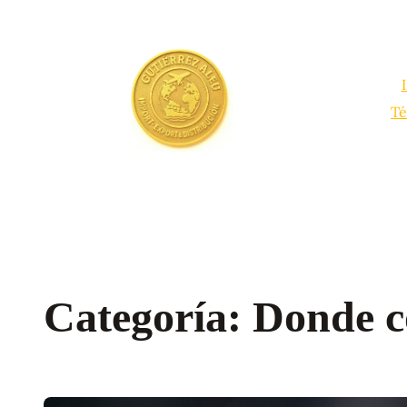
Saltar
al
contenido
Té
Categoría:
Donde c