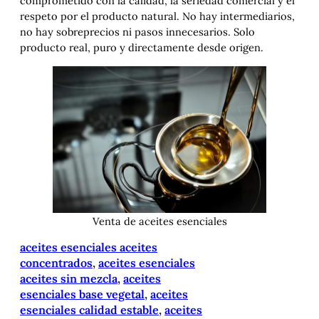
comprometido con la calidad, la seriedad comercial y el
respeto por el producto natural. No hay intermediarios,
no hay sobreprecios ni pasos innecesarios. Solo
producto real, puro y directamente desde origen.
Venta de aceites esenciales
aceites esenciales aceites
concentrados
, 
aceites esenciales
aceites sin mezcla
, 
aceites
esenciales base vegetal
, 
aceites
esenciales calidad estable
, 
aceites