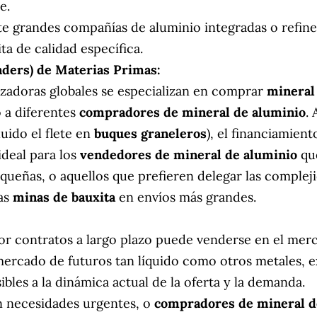
e.
e grandes compañías de aluminio integradas o refine
a de calidad específica.
aders) de Materias Primas:
zadoras globales se especializan en comprar
mineral
 a diferentes
compradores de mineral de aluminio
.
luido el flete en
buques graneleros
), el financiamien
ideal para los
vendedores de mineral de aluminio
que
queñas, o aquellos que prefieren delegar las complejid
as
minas de bauxita
en envíos más grandes.
or contratos a largo plazo puede venderse en el mer
mercado de futuros tan líquido como otros metales, ex
ibles a la dinámica actual de la oferta y la demanda.
n necesidades urgentes, o
compradores de mineral d