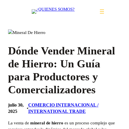
Saltar
al
contenido
Dónde Vender Mineral
de Hierro: Un Guía
para Productores y
Comercializadores
julio 30,
COMERCIO INTERNACIONAL /
•
2025
INTERNATIONAL TRADE
La venta de
mineral de hierro
es un proceso complejo que