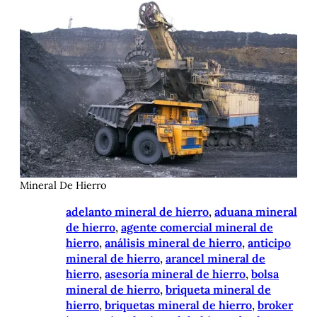
Mineral De Hierro
adelanto mineral de hierro
, 
aduana mineral
de hierro
, 
agente comercial mineral de
hierro
, 
análisis mineral de hierro
, 
anticipo
mineral de hierro
, 
arancel mineral de
hierro
, 
asesoría mineral de hierro
, 
bolsa
mineral de hierro
, 
briqueta mineral de
hierro
, 
briquetas mineral de hierro
, 
broker