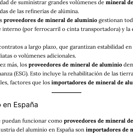
idad de suministrar grandes volúmenes de
mineral de
as de las refinerías de alúmina.
es
proveedores de mineral de aluminio
gestionan toda
e interno (por ferrocarril o cinta transportadora) y l
ntratos a largo plazo, que garantizan estabilidad en e
atas o volúmenes adicionales.
ez más, los
proveedores de mineral de aluminio
dem
anza (ESG). Esto incluye la rehabilitación de las tierr
les, factores que los
importadores de mineral de al
o en España
e puedan funcionar como
proveedores de mineral de
dustria del aluminio en España son
importadores de m