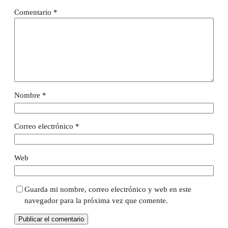
Comentario
*
Nombre
*
Correo electrónico
*
Web
Guarda mi nombre, correo electrónico y web en este
navegador para la próxima vez que comente.