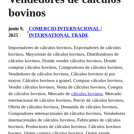
bovinos
junio 9,
COMERCIO INTERNACIONAL /
•
2025
INTERNATIONAL TRADE
Importadores de cálculos bovinos, Exportadores de cálculos
bovinos, Mayoristas de cálculos bovinos, Distribuidores de
cálculos bovinos, Donde vender cálculos bovinos, Donde
comprar cálculos bovinos, Compradores de cálculos bovinos,
Vendedores de cálculos bovinos, Cálculos bovinos al por
mayor, Cálculos bovinos a granel, Comprar cálculos bovinos,
Vender cálculos bovinos, Venta de cálculos bovinos, Compra
de cálculos bovinos, Mercado de
cálculos bovinos
, Mercado
internacional de cálculos bovinos, Precio de cálculos bovinos,
Oferta de cálculos bovinos, Demanda de cálculos bovinos,
Compradores internacionales de cálculos bovinos, Vendedores
internacionales de cálculos bovinos, Fabricantes de cálculos
bovinos, Productores de cálculos bovinos, Cálculos bovinos
baratos, Quien compra cálculos bovinos, Quien vende