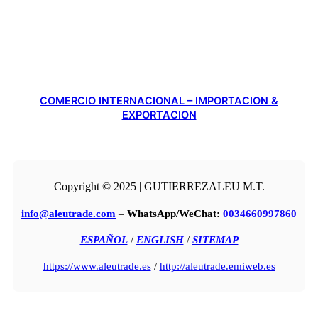
COMERCIO INTERNACIONAL – IMPORTACION &
EXPORTACION
Copyright © 2025 | GUTIERREZALEU M.T.
info@aleutrade.com
–
WhatsApp/WeChat:
0034660997860
ESPAÑOL
/
ENGLISH
/
SITEMAP
https://www.aleutrade.es
/
http://aleutrade.emiweb.es