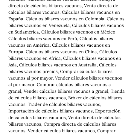
directa de cálculos biliares vacunos, Venta directa de
cálculos biliares vacunos, Cálculos biliares vacunos en
España, Cálculos biliares vacunos en Colombia, Cálculos
biliares vacunos en Venezuela, Cálculos biliares vacunos
en Sudamérica, Cálculos biliares vacunos en México,
Cálculos biliares vacunos en Perú, Cálculos biliares
vacunos en América, Cálculos biliares vacunos en
Europa, Cálculos biliares vacunos en China, Cálculos
biliares vacunos en África, Cálculos biliares vacunos en
Asia, Cálculos biliares vacunos en Australia, Cálculos
biliares vacunos precios, Comprar cálculos biliares
vacunos al por mayor, Vender cálculos biliares vacunos
al por mayor, Comprar cálculos biliares vacunos a
granel, Vender cálculos biliares vacunos a granel, Tienda
de cálculos biliares vacunos, Bróker de cálculos biliares
vacunos, Trader de cálculos biliares vacunos,
Importación de cálculos biliares vacunos, Exportación
de cálculos biliares vacunos, Venta directa de cálculos
biliares vacunos, Compra directa de cálculos biliares
vacunos, Vender cálculos biliares vacunos, Comprar