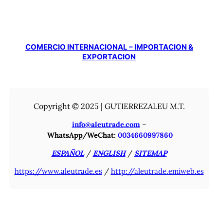
COMERCIO INTERNACIONAL – IMPORTACION &
EXPORTACION
Copyright © 2025 | GUTIERREZALEU M.T.
info@aleutrade.com
–
WhatsApp/WeChat:
0034660997860
ESPAÑOL
/
ENGLISH
/
SITEMAP
https://www.aleutrade.es
/
http://aleutrade.emiweb.es