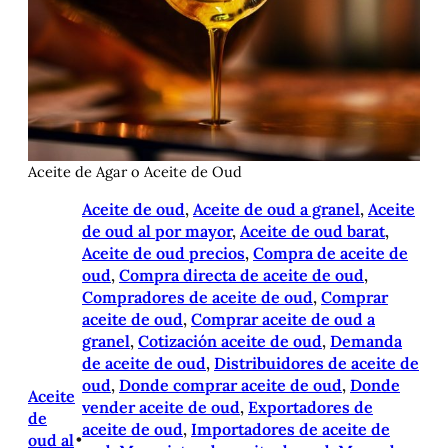
Aceite de Agar o Aceite de Oud
Aceite de oud
, 
Aceite de oud a granel
, 
Aceite
de oud al por mayor
, 
Aceite de oud barat
, 
Aceite de oud precios
, 
Compra de aceite de
oud
, 
Compra directa de aceite de oud
, 
Compradores de aceite de oud
, 
Comprar
aceite de oud
, 
Comprar aceite de oud a
granel
, 
Cotización aceite de oud
, 
Demanda
de aceite de oud
, 
Distribuidores de aceite de
oud
, 
Donde comprar aceite de oud
, 
Donde
Aceite
vender aceite de oud
, 
Exportadores de
de
aceite de oud
, 
Importadores de aceite de
oud al
•