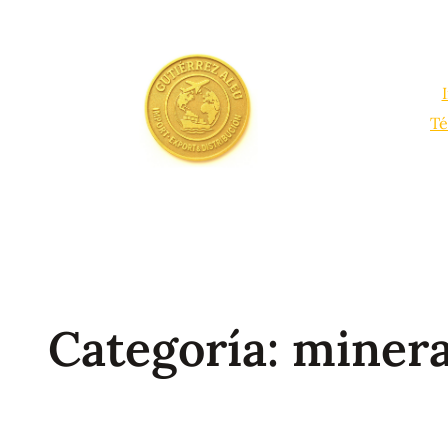
Saltar
al
contenido
Té
Categoría:
minera