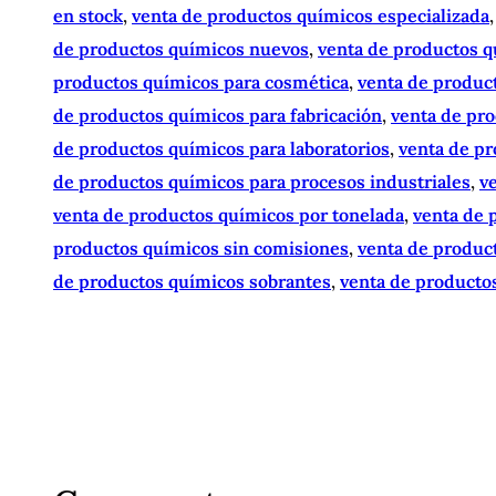
en stock
, 
venta de productos químicos especializada
,
de productos químicos nuevos
, 
venta de productos q
productos químicos para cosmética
, 
venta de product
de productos químicos para fabricación
, 
venta de pr
de productos químicos para laboratorios
, 
venta de pr
de productos químicos para procesos industriales
, 
v
venta de productos químicos por tonelada
, 
venta de 
productos químicos sin comisiones
, 
venta de produc
de productos químicos sobrantes
, 
venta de producto