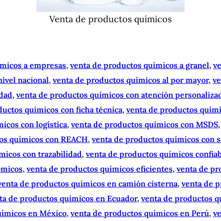
Venta de productos químicos
ímicos a empresas
, 
venta de productos químicos a granel
, 
v
ivel nacional
, 
venta de productos químicos al por mayor
, 
ve
idad
, 
venta de productos químicos con atención personaliza
ductos químicos con ficha técnica
, 
venta de productos quím
icos con logística
, 
venta de productos químicos con MSDS
,
tos químicos con REACH
, 
venta de productos químicos con s
micos con trazabilidad
, 
venta de productos químicos confia
ómicos
, 
venta de productos químicos eficientes
, 
venta de pr
venta de productos químicos en camión cisterna
, 
venta de 
ta de productos químicos en Ecuador
, 
venta de productos q
uímicos en México
, 
venta de productos químicos en Perú
, 
v