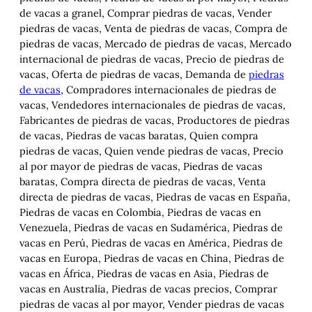
de vacas a granel, Comprar piedras de vacas, Vender
piedras de vacas, Venta de piedras de vacas, Compra de
piedras de vacas, Mercado de piedras de vacas, Mercado
internacional de piedras de vacas, Precio de piedras de
vacas, Oferta de piedras de vacas, Demanda de
piedras
de vacas
, Compradores internacionales de piedras de
vacas, Vendedores internacionales de piedras de vacas,
Fabricantes de piedras de vacas, Productores de piedras
de vacas, Piedras de vacas baratas, Quien compra
piedras de vacas, Quien vende piedras de vacas, Precio
al por mayor de piedras de vacas, Piedras de vacas
baratas, Compra directa de piedras de vacas, Venta
directa de piedras de vacas, Piedras de vacas en España,
Piedras de vacas en Colombia, Piedras de vacas en
Venezuela, Piedras de vacas en Sudamérica, Piedras de
vacas en Perú, Piedras de vacas en América, Piedras de
vacas en Europa, Piedras de vacas en China, Piedras de
vacas en África, Piedras de vacas en Asia, Piedras de
vacas en Australia, Piedras de vacas precios, Comprar
piedras de vacas al por mayor, Vender piedras de vacas