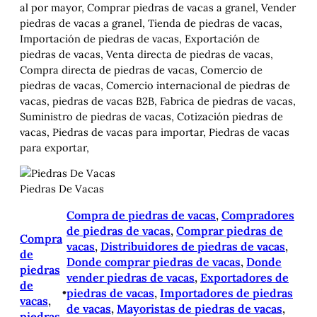
al por mayor, Comprar piedras de vacas a granel, Vender
piedras de vacas a granel, Tienda de piedras de vacas,
Importación de piedras de vacas, Exportación de
piedras de vacas, Venta directa de piedras de vacas,
Compra directa de piedras de vacas, Comercio de
piedras de vacas, Comercio internacional de piedras de
vacas, piedras de vacas B2B, Fabrica de piedras de vacas,
Suministro de piedras de vacas, Cotización piedras de
vacas, Piedras de vacas para importar, Piedras de vacas
para exportar,
Piedras De Vacas
Compra de piedras de vacas
, 
Compradores
de piedras de vacas
, 
Comprar piedras de
Compra
vacas
, 
Distribuidores de piedras de vacas
, 
de
Donde comprar piedras de vacas
, 
Donde
piedras
vender piedras de vacas
, 
Exportadores de
de
•
piedras de vacas
, 
Importadores de piedras
vacas
, 
de vacas
, 
Mayoristas de piedras de vacas
, 
piedras